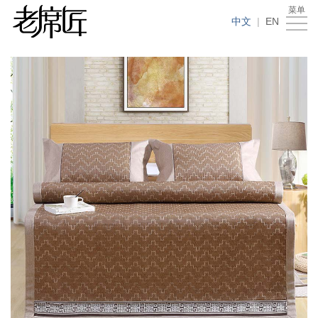
菜单
首
中文
|
EN
页
公
司
老
介
席
产
绍
匠
品
产
故
展
品
新
事
示
使
闻
加
用
动
入
联
方
态
我
系
视
法
们
我
频